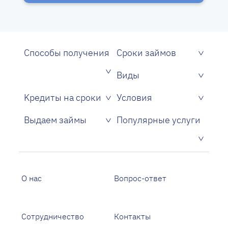
Способы получения
Сроки займов
Виды
Kредиты на сроки
Условия
Без подтверждения дохода и поручителей
Без проверки кредитной истории
Только по одному паспорту
С плохой кредитной историей
Без справок, поручителей и залога
Выдаем займы
Популярные услуги
Кредиты на кредитную карту
О нас
Вопрос-ответ
Сотрудничество
Контакты