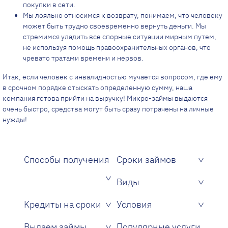
покупки в сети.
Мы лояльно относимся к возврату, понимаем, что человеку
может быть трудно своевременно вернуть деньги. Мы
стремимся уладить все спорные ситуации мирным путем,
не используя помощь правоохранительных органов, что
чревато тратами времени и нервов.
Итак, если человек с инвалидностью мучается вопросом, где ему
в срочном порядке отыскать определенную сумму, наша
компания готова прийти на выручку! Микро-займы выдаются
очень быстро, средства могут быть сразу потрачены на личные
нужды!
Способы получения
Сроки займов
Виды
Kредиты на сроки
Условия
Без подтверждения дохода и поручителей
Без проверки кредитной истории
Только по одному паспорту
С плохой кредитной историей
Без справок, поручителей и залога
Выдаем займы
Популярные услуги