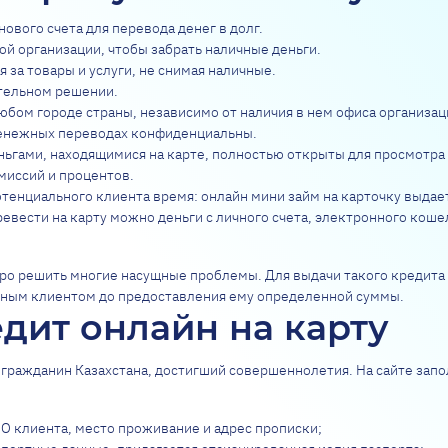
ового счета для перевода денег в долг.
й организации, чтобы забрать наличные деньги.
за товары и услуги, не снимая наличные.
тельном решении.
юбом городе страны, независимо от наличия в нем офиса организа
 денежных переводах конфиденциальны.
ьгами, находящимися на карте, полностью открыты для просмотра 
миссий и процентов.
енциального клиента время: онлайн мини займ на карточку выдается
евести на карту можно деньги с личного счета, электронного коше
тро решить многие насущные проблемы. Для выдачи такого кредита
ьным клиентом до предоставления ему определенной суммы.
дит онлайн на карту
гражданин Казахстана, достигший совершеннолетия. На сайте зап
О клиента, место проживание и адрес прописки;