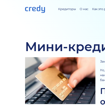
Кредиторы
О нас
Как это 
Мини-креди
За
Но,
на
ба