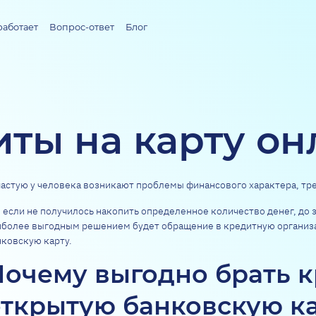
работает
Вопрос-ответ
Блог
ты на карту он
частую у человека возникают проблемы финансового характера, т
 если не получилось накопить определенное количество денег, до з
иболее выгодным решением будет обращение в кредитную организа
нковскую карту.
Почему выгодно брать к
открытую банковскую к