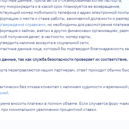
спортные данные, прилагается отсканированная копия паспорта;
мму микрокредита и в какой срок планируется ее возвращение;
йствующий номер мобильного телефона и адрес электронной почты
формацию о месте и стаже работы, занимаемой должности и размер
дтверждения справками
, но необходимы для рассмотрения платеж
формация о займах, взятых в других финансовых организациях, разм
соб получения денег, в частности, номер карты;
дтвердить наличие аккаунта в социальной сети;
нтактные данные лица, который бы подтвердил благонадежность з
данные, так как служба безопасности проверяет их соответствие, 
орта переправляются нашим партнерам, ответ приходит обычно быс
актически без отказа клиентам с наличием судимости и временной
рией
.
время вносить платежи в полном объеме. Если случается форс-мажор
 при минимальном увеличении процентной ставки.