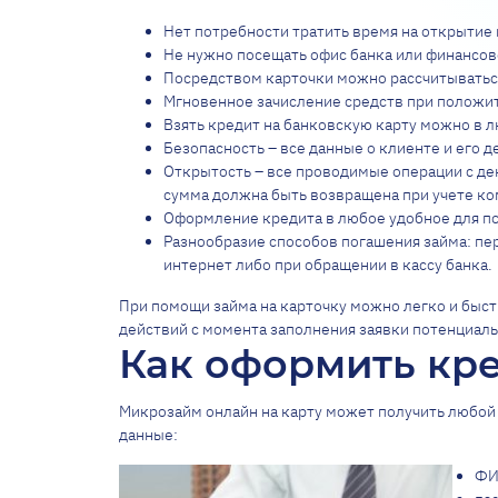
Нет потребности тратить время на открытие н
Не нужно посещать офис банка или финансово
Посредством карточки можно рассчитываться 
Мгновенное зачисление средств при положи
Взять кредит на банковскую карту можно в л
Безопасность – все данные о клиенте и его
Открытость – все проводимые операции с ден
сумма должна быть возвращена при учете ко
Оформление кредита в любое удобное для пот
Разнообразие способов погашения займа: пер
интернет либо при обращении в кассу банка.
При помощи займа на карточку можно легко и быс
действий с момента заполнения заявки потенциал
Как оформить кре
Микрозайм онлайн на карту может получить любой 
данные:
ФИ