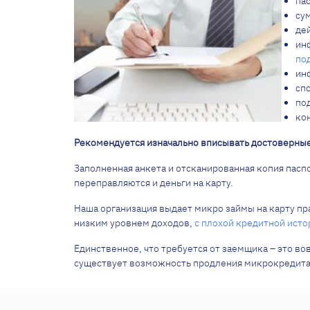
па
су
де
ин
по
ин
спо
по
ко
Рекомендуется изначально вписывать достоверные 
Заполненная анкета и отсканированная копия пасп
переправляются и деньги на карту.
Наша организация выдает микро займы на карту пр
низким уровнем доходов,
с плохой кредитной исто
Единственное, что требуется от заемщика – это во
существует возможность продления микрокредита