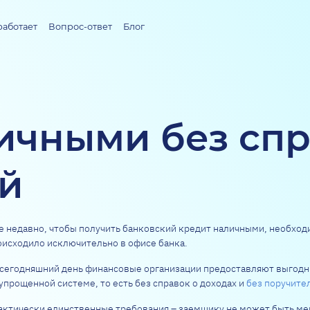
работает
Вопрос-ответ
Блог
ичными без спр
й
е недавно, чтобы получить банковский кредит наличными, необход
оисходило исключительно в офисе банка.
 сегодняшний день финансовые организации предоставляют выгод
упрощенной системе, то есть без справок о доходах и
без поручите
актически единственные требования – заемщику не может быть ме