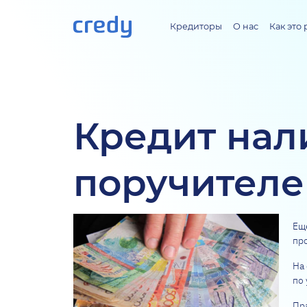
Кредиторы
О нас
Как это 
Кредит нал
поручителе
Ещ
пр
На
по 
Пр