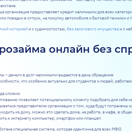
ахстана.
ша организация предоставляет кредит наличными для всех категорий
ли поездки в отпуск, на покупку автомобиля и бытовой техники и т
тной историей
и с судимостостью,
без залогового имущества
и с не
розайма онлайн без сп
ы – деньги в долг наличными выдаются в день обращения.
особности, что особенно актуально для студентов и людей, работа
гда сложно.
ованию позволяет потенциальному клиенту подобрать для себя н
ваться представителю организации о том, куда будут потрачены к
ходить из дому, можно это сделать дома, на работе, в кафе, в обще
ить к интернету компьютер, смартфон или планшет.
ботана специальная система, которая идентична для всех МФО.