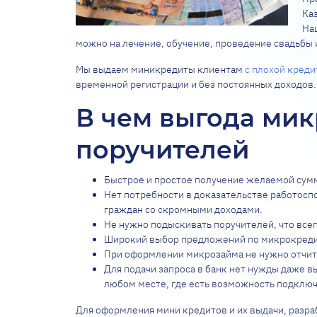
Каз
На
можно на лечение, обучение, проведение свадьбы и
Мы выдаем миникредиты клиентам
с плохой креди
временной регистрации и без постоянных доходов.
В чем выгода мик
поручителей
Быстрое и простое получение желаемой сумм
Нет потребности в доказательстве работосп
граждан со скромными доходами.
Не нужно подыскивать поручителей, что все
Широкий выбор предложений по микрокредит
При оформлении микрозайма не нужно отчиты
Для подачи запроса в банк нет нужды даже вы
любом месте, где есть возможность подключ
Для оформления мини кредитов и их выдачи, разра