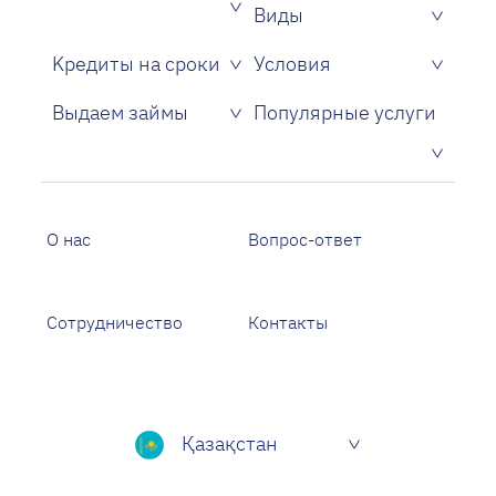
Виды
Kредиты на сроки
Условия
Без подтверждения дохода и поручителей
Без проверки кредитной истории
Только по одному паспорту
С плохой кредитной историей
Без справок, поручителей и залога
Выдаем займы
Популярные услуги
Кредиты на кредитную карту
О нас
Вопрос-ответ
Сотрудничество
Контакты
Қазақстан