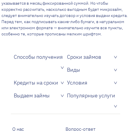
указывается в месяц фиксированной суммой. Но чтобы
корректно рассчитать, насколько выгодным будет микрозайм,
следует внимательно изучать договор и условия выдачи кредита.
Перед тем, как подписывать какие-либо бумаги, в натуральном
или электронном формате — внимательно изучите все пункты,
особенно те, которые прописаны мелким шрифтом.
Способы получения
Сроки займов
Виды
Kредиты на сроки
Условия
Без подтверждения дохода и поручителей
Без проверки кредитной истории
Только по одному паспорту
С плохой кредитной историей
Без справок, поручителей и залога
Выдаем займы
Популярные услуги
Кредиты на кредитную карту
О нас
Вопрос-ответ